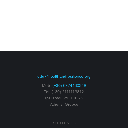
να αποκτήσουν εξειδικευμένες γνώσεις και
πρακτικές δεξιότητες στον τομέα του Κινέζικου
Ωτοβελονισμού και της Ωτικής Νευροτροποποίησης.
Εστιάζει…
edu@healthandresilience.org
Mob.
(+30) 6974430349
Tel. (+30) 2111113812
Ipsilantou 29, 106 75
Athens, Greece
ISO 9001:2015